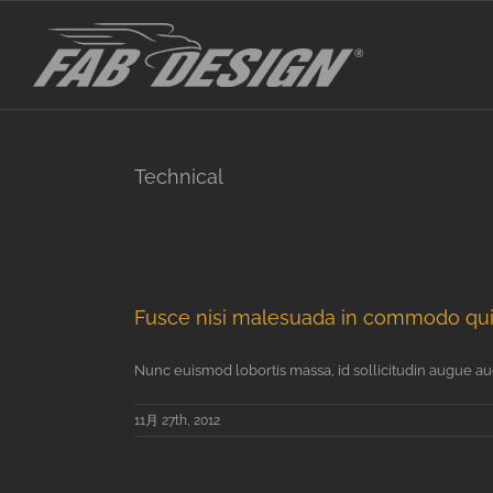
Skip
to
content
Technical
Fusce nisi malesuada in commodo quis
Nunc euismod lobortis massa, id sollicitudin augue auct 
11月 27th, 2012