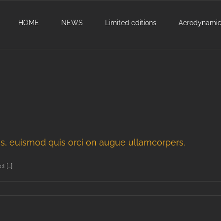
HOME
NEWS
Limited editions
Aerodynami
, euismod quis orci on augue ullamcorpers.
[...]