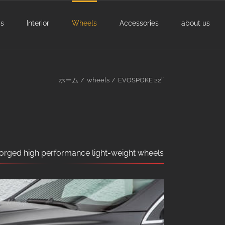
cs
Interior
Wheels
Accessories
about us
ホーム
wheels
EVOSPOKE 22″
forged high performance light-weight wheels