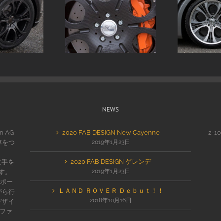
NEWS
n AG
2020 FAB DESIGN New Cayenne
2-1
車をつ
2019年1月23日
2020 FAB DESIGN ゲレンデ
に手を
2019年1月23日
す。
スポー
ＬＡＮＤ ＲＯＶＥＲ Ｄｅｂｕｔ！！
がら行
2018年10月16日
デザイ
なファ