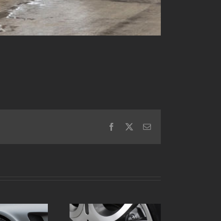
Facebook
X
電
子
メ
ー
ル