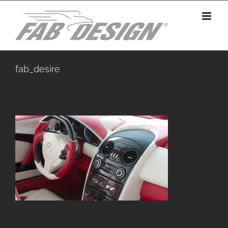
Skip
to
content
fab_desire