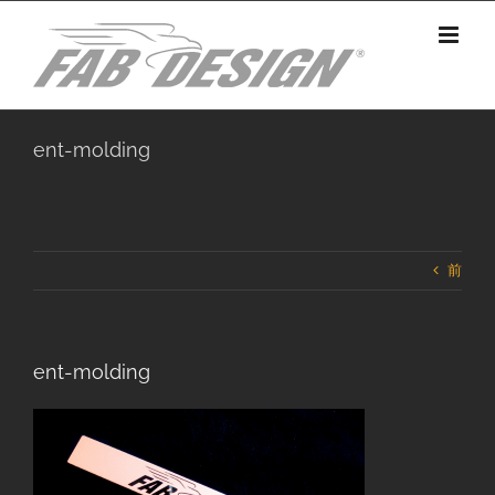
Skip
to
content
ent-molding
前
ent-molding