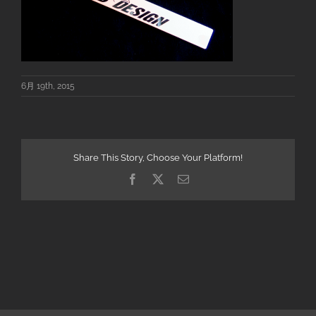
6月 19th, 2015
Share This Story, Choose Your Platform!
Facebook
X
電
子
メ
ー
ル