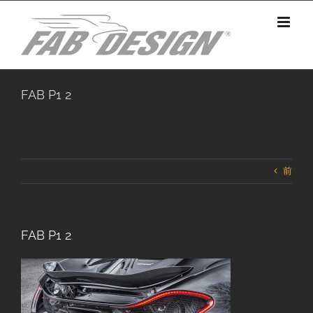
Skip
to
content
FAB P1 2
前
FAB P1 2