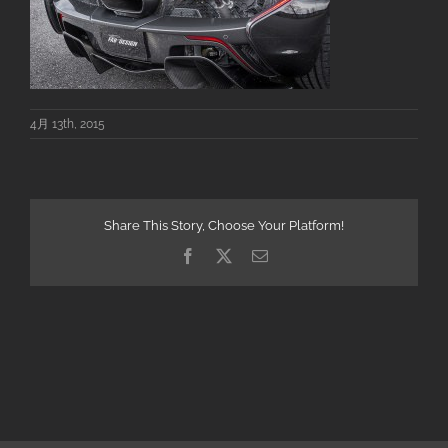
4月 13th, 2015
Share This Story, Choose Your Platform!
Facebook
X
電
子
メ
ー
ル