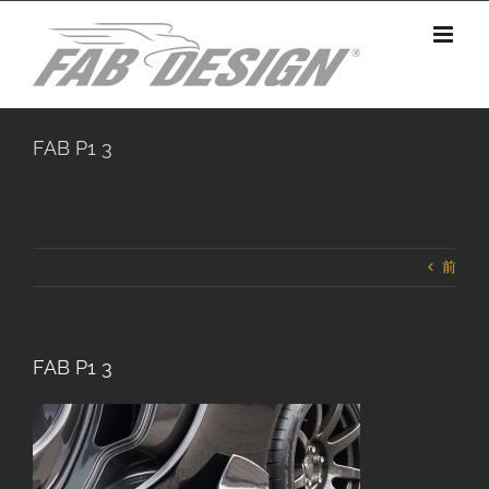
Skip
to
content
FAB P1 3
前
FAB P1 3