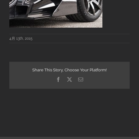
4月 13th, 2015
Share This Story, Choose Your Platform!
Facebook
X
電
子
メ
ー
ル