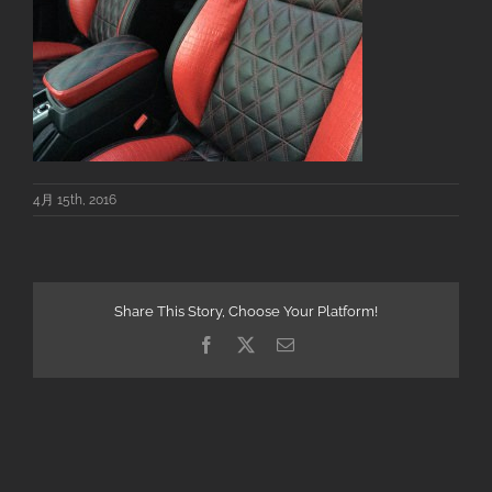
4月 15th, 2016
Share This Story, Choose Your Platform!
Facebook
X
電
子
メ
ー
ル