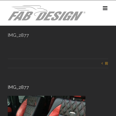
Skip
to
content
IMG_2877
前
IMG_2877