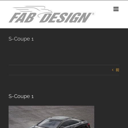
Skip
to
content
S-Coupe 1
前
S-Coupe 1