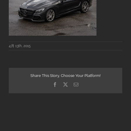
4月 13th, 2015
Share This Story, Choose Your Platform!
Facebook
X
電
子
メ
ー
ル