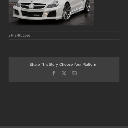
4月 13th, 2015
Share This Story, Choose Your Platform!
Facebook
X
電
子
メ
ー
ル