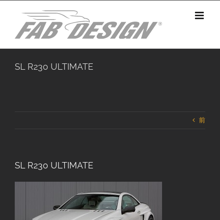
Skip
to
content
SL R230 ULTIMATE
前
SL R230 ULTIMATE